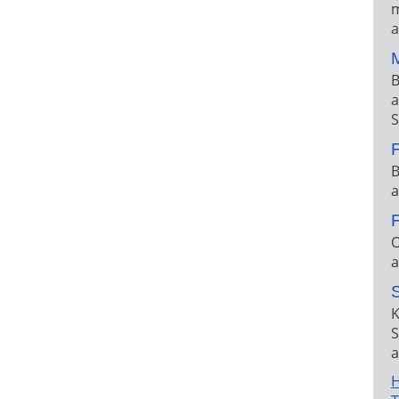
m
a
B
a
S
F
B
a
F
O
a
K
S
a
H