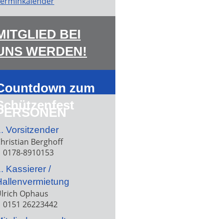
erminkalender
MITGLIED BEI
UNS WERDEN!
Countdown zum
Schützenfest
PERSONEN
. Vorsitzender
hristian Berghoff
0178-8910153
. Kassierer /
Hallenvermietung
lrich Ophaus
0151 26223442