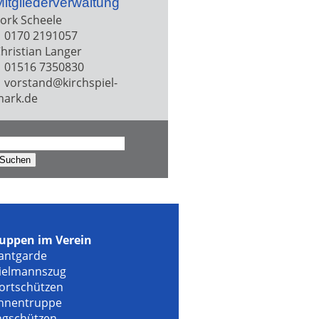
itgliederverwaltung
ork Scheele
0170 2191057
hristian Langer
01516 7350830
vorstand@kirchspiel-
ark.de
uchen
ach:
uppen im Verein
antgarde
ielmannszug
ortschützen
hnentruppe
ngschützen