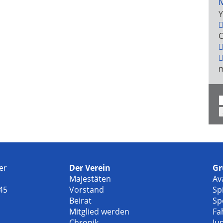
M
Y
C
m
S
n
er
Der Verein
Gr
Majestäten
Av
45
Vorstand
Sp
Beirat
Sp
Mitglied werden
Fa
Chronik
Ju