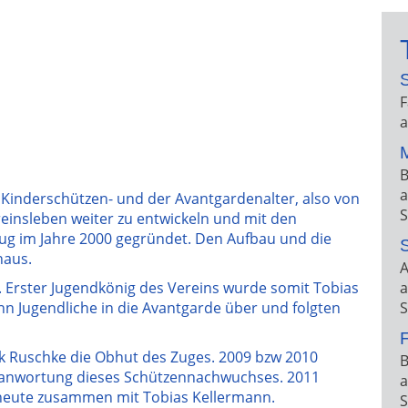
F
a
B
a
Kinderschützen- und der Avantgardenalter, also von
S
ereinsleben weiter zu entwickeln und mit den
ug im Jahre 2000 gegründet. Den Aufbau und die
haus.
A
 Erster Jugendkönig des Vereins wurde somit Tobias
a
hn Jugendliche in die Avantgarde über und folgten
S
F
k Ruschke die Obhut des Zuges. 2009 bzw 2010
B
ranwortung dieses Schützennachwuchses. 2011
a
 heute zusammen mit Tobias Kellermann.
S