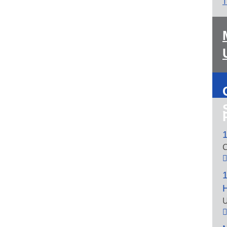
T
1
C
1
U