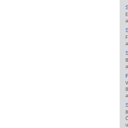
E
a
F
a
B
a
F
V
B
a
8
Ö
u