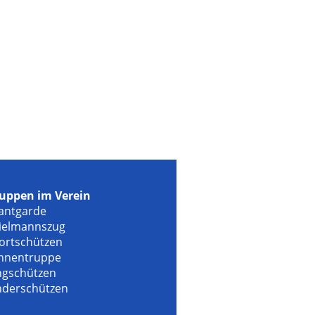
uppen im Verein
antgarde
ielmannszug
ortschützen
hnentruppe
ngschützen
nderschützen