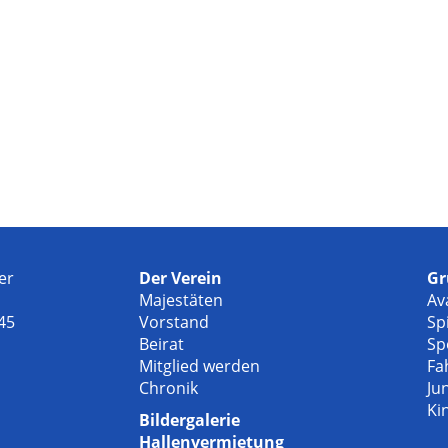
er
Der Verein
Gr
Majestäten
Av
45
Vorstand
Sp
Beirat
Sp
Mitglied werden
Fa
Chronik
Ju
Ki
Bildergalerie
Hallenvermietung